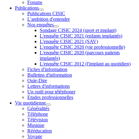
Forums
Publications
Publications CISIC
L'ambition d'entendre
Nos enquêtes
Sondage CISIC 2024 (sport et implant)
L'enquête CISIC 2021 (enfants implantés)
L'enquête CISIC 2021 (SAV)
L'enquête CISIC 2020 (vie professionnelle)
L'enquête CISIC 2020 (parcours patients
implantés)
L'enquête CISIC 2012 (l'implant au quotidien)
Fiches d'information
Bulletins d'information
Ouïe-Dire
Lettres d'informations
Un outil pour téléphoner
Etudes professionnelles
Vie quotidienne
Généralités
Téléphone
Télévision
Musique
Rééducation
Voyage